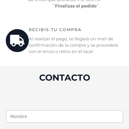
¨Finalizas el pedido¨
.
RECIBIS TU COMPRA
Al realizar el pago, te llegará un mail de
confirmación de la compra y se procederá
con el envío o retiro en el local.
CONTACTO
N
o
m