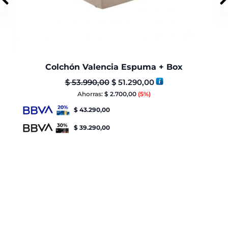
Colchón Valencia Espuma + Box
$
53.990,00
$
51.290,00
Ahorras:
$
2.700,00
(5%)
$
43.290,00
$
39.290,00