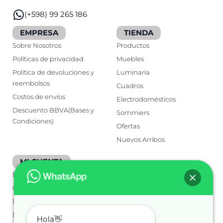
(+598) 99 265 186
EMPRESA
TIENDA
Sobre Nosotros
Productos
Políticas de privacidad
Muebles
Política de devoluciones y
Luminaria
reembolsos
Cuadros
Costos de envíos
Electrodomésticos
Descuento BBVA(Bases y
Sommiers
Condiciones)
Ofertas
Nuevos Arribos
MI CUENTA
Detalles de la Cuenta
Carrito
Pedidos
Direcciones
Hola👋