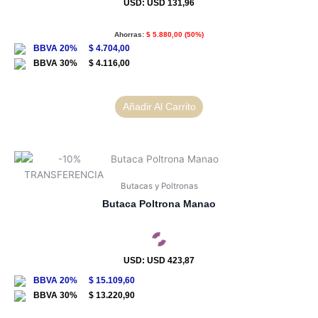
USD
:
USD 131,96
Ahorras:
$
5.880,00
(50%)
$
4.704,00
$
4.116,00
Añadir Al Carrito
Butacas y Poltronas
Butaca Poltrona Manao
USD
:
USD 423,87
$
15.109,60
$
13.220,90