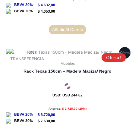
$
4.632,00
$
4.053,00
Añadir Al Carrito
¡Oferta!
Oferta !
Muebles
Rack Texas 150cm – Madera Maciza/ Negro
USD
:
USD 244,62
Ahorras:
$
2.725,00
(20%)
$
8.720,00
$
7.630,00