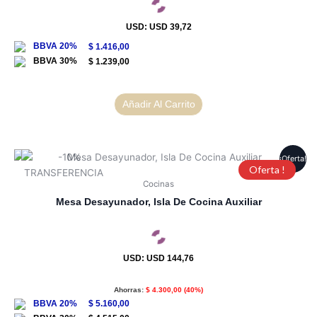
USD
:
USD 39,72
$
1.416,00
$
1.239,00
Añadir Al Carrito
¡Oferta!
Oferta !
Cocinas
Mesa Desayunador, Isla De Cocina Auxiliar
USD
:
USD 144,76
Ahorras:
$
4.300,00
(40%)
$
5.160,00