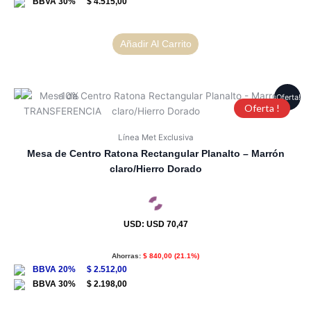
$
4.515,00
Añadir Al Carrito
¡Oferta!
Oferta !
Línea Met Exclusiva
Mesa de Centro Ratona Rectangular Planalto – Marrón
claro/Hierro Dorado
USD
:
USD 70,47
Ahorras:
$
840,00
(21.1%)
$
2.512,00
$
2.198,00