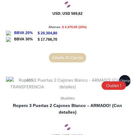
USD
:
USD 569,62
Ahorras:
$
4.479,00
(15%)
$
20.304,80
$
17.766,70
Añadir Al Carrito
¡Oferta!
Outlet !
Muebles
Ropero 3 Puertas 2 Cajones Blanco – ARMADO! (Con
detalles)