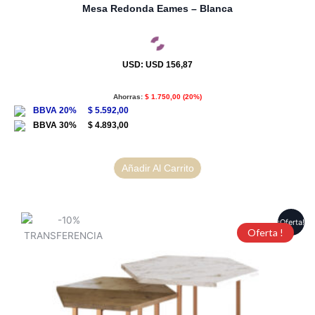
Mesa Redonda Eames – Blanca
USD
:
USD 156,87
Ahorras:
$
1.750,00
(20%)
$
5.592,00
$
4.893,00
Añadir Al Carrito
¡Oferta!
Oferta !