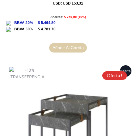
USD
:
USD 153,31
Ahorras:
$
759,00
(10%)
$
5.464,80
$
4.781,70
Añadir Al Carrito
¡Oferta!
Oferta !