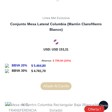
Línea Met Exclusiva
Conjunto Mesa Lateral Columbia (Marrón Claro/Hierro
Blanco)
USD
:
USD 153,31
Ahorras:
$
759,00
(10%)
$
5.464,80
$
4.781,70
Añadir Al Carrito
¡Oferta!
Oferta !