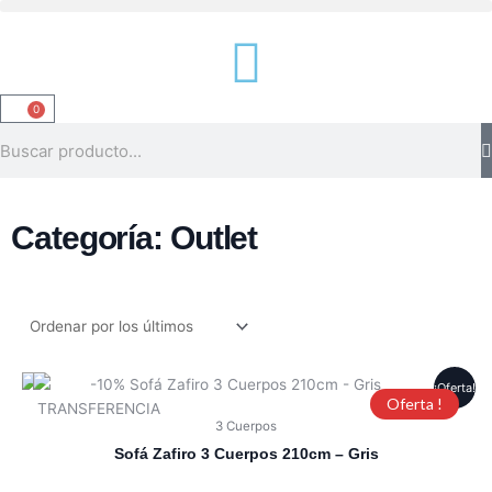
Ir
al
contenido
0
Carrito
Buscar
Categoría: Outlet
¡Oferta!
Oferta !
3 Cuerpos
Sofá Zafiro 3 Cuerpos 210cm – Gris