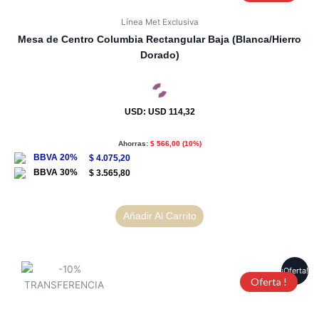
Línea Met Exclusiva
Mesa de Centro Columbia Rectangular Baja (Blanca/Hierro
Dorado)
USD
:
USD 114,32
Ahorras:
$
566,00
(10%)
$
4.075,20
$
3.565,80
Añadir Al Carrito
¡Oferta!
Oferta !