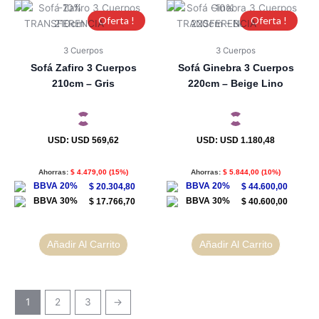
Oferta !
Oferta !
3 Cuerpos
3 Cuerpos
Sofá Zafiro 3 Cuerpos
Sofá Ginebra 3 Cuerpos
210cm – Gris
220cm – Beige Lino
USD
:
USD 569,62
USD
:
USD 1.180,48
Ahorras:
$
4.479,00
(15%)
Ahorras:
$
5.844,00
(10%)
$
20.304,80
$
44.600,00
$
17.766,70
$
40.600,00
Añadir Al Carrito
Añadir Al Carrito
1
2
3
→