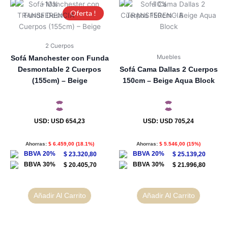
Oferta !
2 Cuerpos
Muebles
Sofá Manchester con Funda
Desmontable 2 Cuerpos
Sofá Cama Dallas 2 Cuerpos
(155cm) – Beige
150cm – Beige Aqua Block
USD
:
USD 654,23
USD
:
USD 705,24
Ahorras:
$
6.459,00
(18.1%)
Ahorras:
$
5.546,00
(15%)
$
23.320,80
$
25.139,20
$
20.405,70
$
21.996,80
Añadir Al Carrito
Añadir Al Carrito