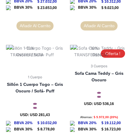
$
27.032,00
$
10.312,00
$
23.653,00
$
9.023,00
Añadir Al Carrito
Añadir Al Carrito
Oferta !
3 Cuerpos
Sofa Cama Teddy – Gris
1 Cuerpo
Oscuro
Sillón 1 Cuerpo Togo – Gris
Oscuro / Sofá- Puff
USD
:
USD 536,16
USD
:
USD 281,43
Ahorras:
$
5.972,00
(20%)
$
10.032,00
$
19.112,00
$
8.778,00
$
16.723,00