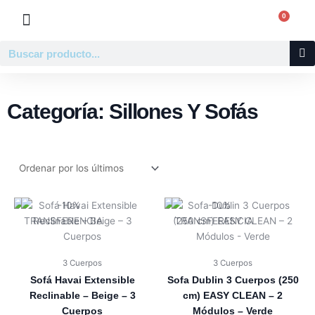
Ir
0
Carr
al
contenido
Buscar
Categoría: Sillones Y Sofás
3 Cuerpos
3 Cuerpos
Sofá Havai Extensible
Sofa Dublin 3 Cuerpos (250
Reclinable – Beige – 3
cm) EASY CLEAN – 2
Cuerpos
Módulos – Verde