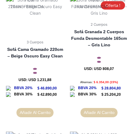
Oferta !
2 Cuerpos
Sofá Granada 2 Cuerpos
Funda Desmontable 165cm
3 Cuerpos
– Gris Lino
Sofá Cama Gramado 220cm
– Beige Oscuro Easy Clean
USD
:
USD 808,07
USD
:
USD 1.231,88
Ahorras:
$
6.354,00
(15%)
$
46.890,00
$
28.804,80
$
42.890,00
$
25.204,20
Añadir Al Carrito
Añadir Al Carrito