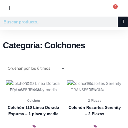
Ir
0
Carr
al
contenido
Buscar
Categoría: Colchones
Colchón
2 Plazas
Colchón 110 Linea Dorada
Colchón Resortes Serenity
Espuma – 1 plaza y media
– 2 Plazas