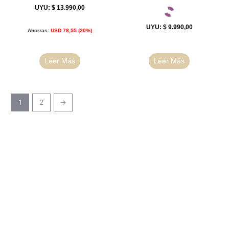
UYU
:
$ 13.990,00
UYU
:
$ 9.990,00
Ahorras:
USD
78,55
(20%)
Leer Más
Leer Más
1
2
→