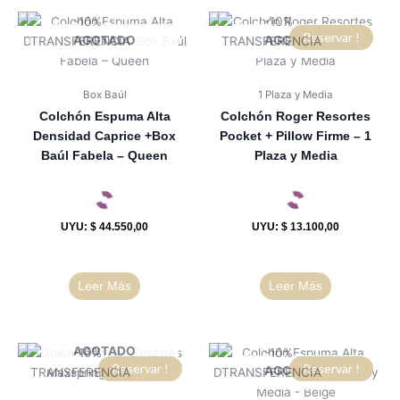
Reservar !
AGOTADO
AGOTADO
Box Baúl
1 Plaza y Media
Colchón Espuma Alta
Colchón Roger Resortes
Densidad Caprice +Box
Pocket + Pillow Firme – 1
Baúl Fabela – Queen
Plaza y Media
UYU
:
$ 44.550,00
UYU
:
$ 13.100,00
Leer Más
Leer Más
AGOTADO
Reservar !
Reservar !
AGOTADO