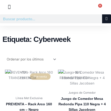
Ir
0
Carr
al
contenido
Buscar
Etiqueta: Cyberweek
Pre-venta
Juegos de Comedor
Línea Met Exclusiva
Juego de Comedor Mesa
PREVENTA – Rack Arco 160
Redonda Pipa 110 Negra + 4
cm – Negro
Sillas Jacobsen