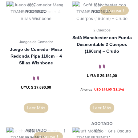
Reservar !
AGOTADO
AGOTADO
2 Cuerpos
Sofá Manchester con Funda
Juegos de Comedor
Desmontable 2 Cuerpos
Juego de Comedor Mesa
(160cm) – Crudo
Redonda Pipa 110cm + 4
Sillas Wishbone
UYU
:
$ 29.151,00
UYU
:
$ 37.690,00
Ahorras:
USD
144,95
(18.1%)
Leer Más
Leer Más
AGOTADO
AGOTADO
Reservar !