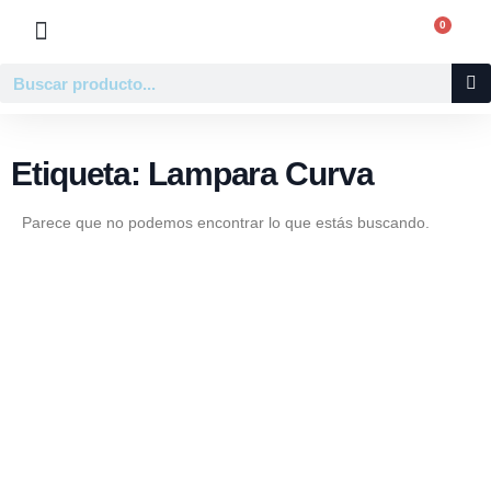
Ir
0
Carr
al
contenido
Buscar
Etiqueta: Lampara Curva
Parece que no podemos encontrar lo que estás buscando.