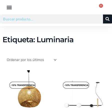
Ir
0
Carr
al
contenido
Buscar
Etiqueta: Luminaria