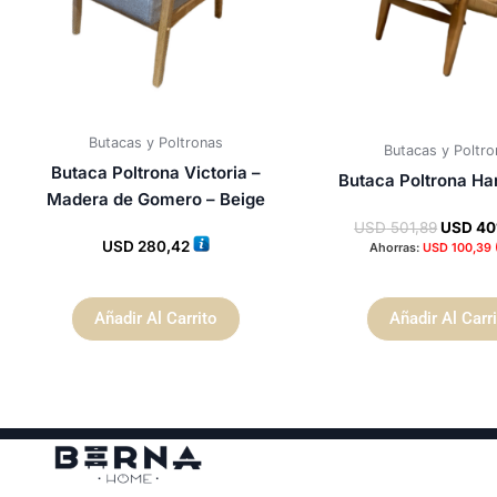
Butacas y Poltronas
Butacas y Poltro
Butaca Poltrona Victoria –
Butaca Poltrona Ha
Madera de Gomero – Beige
USD
501,89
USD
40
USD
280,42
Ahorras:
USD
100,39
Añadir Al Carrito
Añadir Al Carr