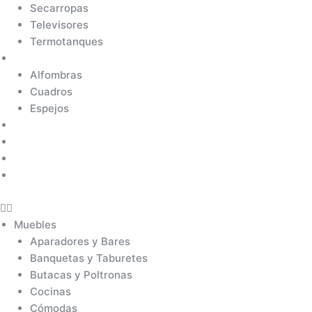
Secarropas
Televisores
Termotanques
Decoración
Alfombras
Cuadros
Espejos
Nuevos Arribos
Ofertas
Línea Exclusiva
Outlet
Muebles
Aparadores y Bares
Banquetas y Taburetes
Butacas y Poltronas
Cocinas
Cómodas