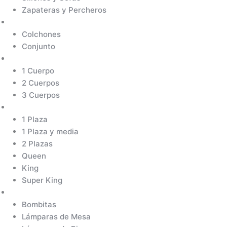
Zapateras y Percheros
Sommiers
Colchones
Conjunto
Sillones y Sofás
1 Cuerpo
2 Cuerpos
3 Cuerpos
Box Baúl
1 Plaza
1 Plaza y media
2 Plazas
Queen
King
Super King
Luminaria
Bombitas
Lámparas de Mesa