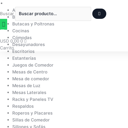
Ir
Muebles
al
Aparadores y Bares
Buscar
contenido
Banquetas y Taburetes
Butacas y Poltronas
Cocinas
Cómodas
USD
0,00
0
Desayunadores
Carrito
Escritorios
Estanterías
Juegos de Comedor
Mesas de Centro
Mesa de comedor
Mesas de Luz
Mesas Laterales
Racks y Paneles TV
Respaldos
Roperos y Placares
Sillas de Comedor
Sillones y Sofás