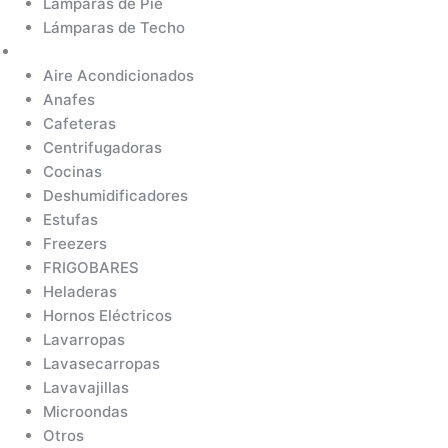
Lámparas de Pie
Lámparas de Techo
Electrodomésticos
Aire Acondicionados
Anafes
Cafeteras
Centrifugadoras
Cocinas
Deshumidificadores
Estufas
Freezers
FRIGOBARES
Heladeras
Hornos Eléctricos
Lavarropas
Lavasecarropas
Lavavajillas
Microondas
Otros