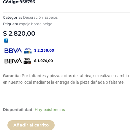
Código:958756
Categorías
Decoración
,
Espejos
Etiqueta
espejo borde beige
$
2.820,00
$
2.256,00
$
1.974,00
Garantía:
Por faltantes y piezas rotas de fábrica, se realiza el cambio
en nuestro local mediante la entrega de la pieza dañada o faltante.
Espejo
Disponibilidad:
Hay existencias
Redondo
70cm
Añadir al carrito
-