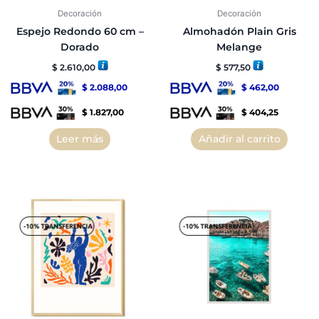
Decoración
Decoración
Espejo Redondo 60 cm –
Almohadón Plain Gris
Dorado
Melange
$
2.610,00
$
577,50
$
2.088,00
$
462,00
$
1.827,00
$
404,25
Leer más
Añadir al carrito