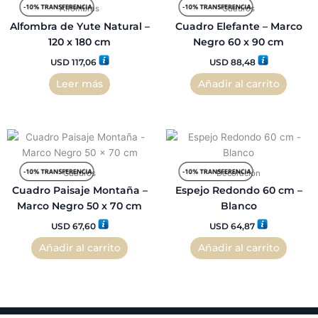
Alfombras
Cuadros
Alfombra de Yute Natural –
Cuadro Elefante – Marco
120 x 180 cm
Negro 60 x 90 cm
USD
117,06
USD
88,48
Leer más
Añadir al carrito
Cuadros
Decoración
Cuadro Paisaje Montaña –
Espejo Redondo 60 cm –
Marco Negro 50 x 70 cm
Blanco
USD
67,60
USD
64,87
Añadir al carrito
Añadir al carrito