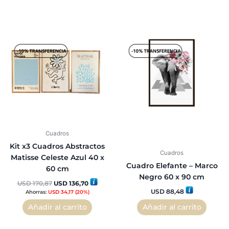
El
El
precio
precio
original
actual
era:
es:
USD 170,87.
USD 136,70.
Cuadros
Kit x3 Cuadros Abstractos
Cuadros
Matisse Celeste Azul 40 x
Cuadro Elefante – Marco
60 cm
Negro 60 x 90 cm
USD
170,87
USD
136,70
USD
88,48
Ahorras:
USD
34,17
(20%)
Añadir al carrito
Añadir al carrito