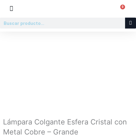
Ir
0
Carr
al
contenido
Buscar
Lámpara Colgante Esfera Cristal con
Metal Cobre – Grande