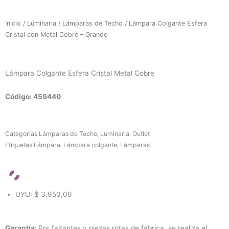
Inicio
/
Luminaria
/
Lámparas de Techo
/ Lámpara Colgante Esfera
Cristal con Metal Cobre – Grande
Lámpara Colgante Esfera Cristal Metal Cobre
Código: 459440
Categorías
Lámparas de Techo
,
Luminaria
,
Outlet
Etiquetas
Lámpara
,
Lámpara colgante
,
Lámparas
UYU
:
$ 3.950,00
Garantía:
Por faltantes y piezas rotas de fábrica, se realiza el