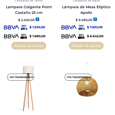
Lámparas de Techo
Lámparas de Mesa
Lampara Colgante Point
Lámpara de Mesa Eliptico
Castaño 25 cm
Apollo
$
2.400,00
$
9.490,00
$
1.920,00
$
7.592,00
$
1.680,00
$
6.643,00
Añadir al carrito
Añadir al carrito