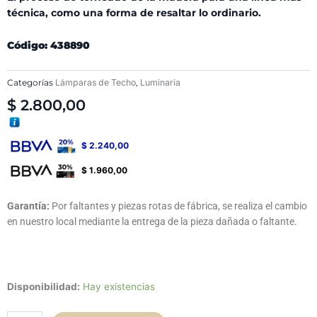
técnica, como una forma de resaltar lo ordinario.
Código: 438890
Categorías
Lámparas de Techo
,
Luminaria
$
2.800,00
$
2.240,00
$
1.960,00
Garantía:
Por faltantes y piezas rotas de fábrica, se realiza el cambio
en nuestro local mediante la entrega de la pieza dañada o faltante.
Lampara
Disponibilidad:
Hay existencias
Colgante
Point