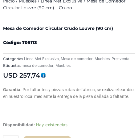
Inicio
/
Muebles
/
Línea Met Exclusiva
/ Mesa de Comedor
Circular Louvre (90 cm) – Crudo
Mesa de Comedor Circular Crudo Louvre (90 cm)
Código: 705113
Categorías
Línea Met Exclusiva
,
Mesa de comedor
,
Muebles
,
Pre-venta
Etiquetas
mesa de comedor
,
Muebles
USD
257,74
Garantía:
Por faltantes y piezas rotas de fábrica, se realiza el cambio
en nuestro local mediante la entrega de la pieza dañada o faltante.
Mesa
Disponibilidad:
Hay existencias
de
Comedor