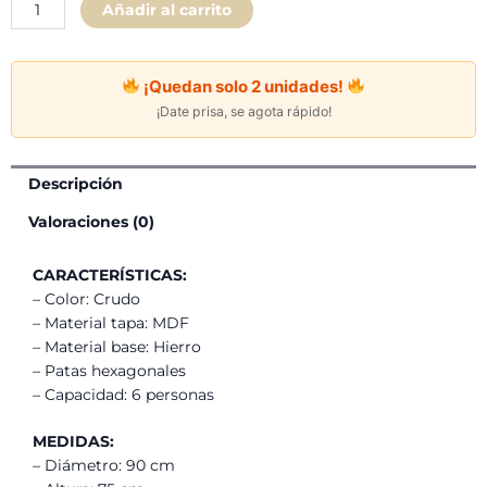
Añadir al carrito
Circular
Louvre
(90
¡Quedan solo 2 unidades!
cm)
¡Date prisa, se agota rápido!
-
Crudo
cantidad
Descripción
Valoraciones (0)
CARACTERÍSTICAS:
– Color: Crudo
– Material tapa: MDF
– Material base: Hierro
– Patas hexagonales
– Capacidad: 6 personas
MEDIDAS:
– Diámetro: 90 cm