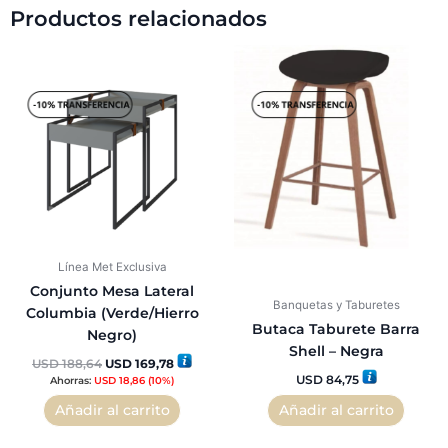
Productos relacionados
El
El
precio
precio
original
actual
era:
es:
USD 188,64.
USD 169,78.
Línea Met Exclusiva
Conjunto Mesa Lateral
Banquetas y Taburetes
Columbia (Verde/Hierro
Butaca Taburete Barra
Negro)
Shell – Negra
USD
188,64
USD
169,78
USD
84,75
Ahorras:
USD
18,86
(10%)
Añadir al carrito
Añadir al carrito