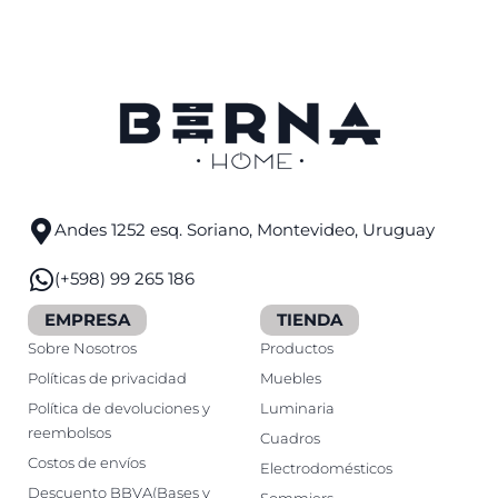
Andes 1252 esq. Soriano, Montevideo, Uruguay
(+598) 99 265 186
EMPRESA
TIENDA
Sobre Nosotros
Productos
Políticas de privacidad
Muebles
Política de devoluciones y
Luminaria
reembolsos
Cuadros
Costos de envíos
Electrodomésticos
Descuento BBVA(Bases y