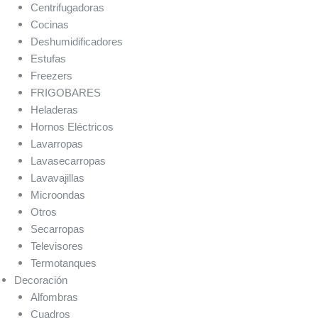
Centrifugadoras
Cocinas
Deshumidificadores
Estufas
Freezers
FRIGOBARES
Heladeras
Hornos Eléctricos
Lavarropas
Lavasecarropas
Lavavajillas
Microondas
Otros
Secarropas
Televisores
Termotanques
Decoración
Alfombras
Cuadros