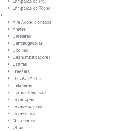
Lámparas de Pie
Lámparas de Techo
Electrodomésticos
Aire Acondicionados
Anafes
Cafeteras
Centrifugadoras
Cocinas
Deshumidificadores
Estufas
Freezers
FRIGOBARES
Heladeras
Hornos Eléctricos
Lavarropas
Lavasecarropas
Lavavajillas
Microondas
Otros