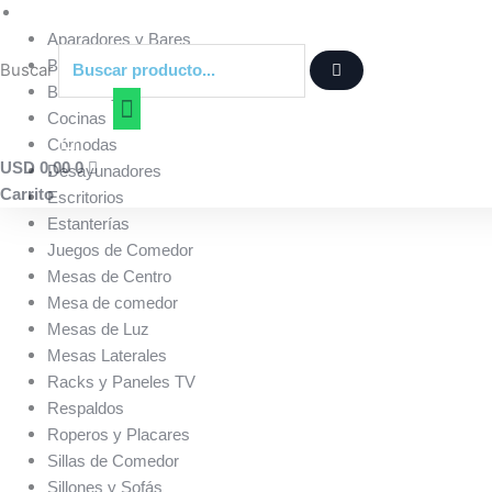
Ir
Muebles
al
Aparadores y Bares
contenido
Banquetas y Taburetes
Buscar
Butacas y Poltronas
Cocinas
Cómodas
USD
0,00
0
Desayunadores
Carrito
Escritorios
Estanterías
Juegos de Comedor
Mesas de Centro
Mesa de comedor
Mesas de Luz
Mesas Laterales
Racks y Paneles TV
Respaldos
Roperos y Placares
Sillas de Comedor
Sillones y Sofás