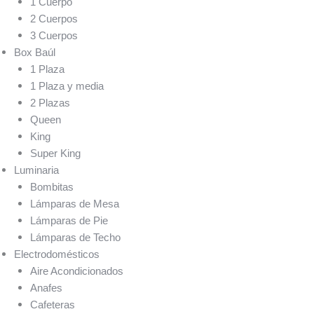
1 Cuerpo
2 Cuerpos
3 Cuerpos
Box Baúl
1 Plaza
1 Plaza y media
2 Plazas
Queen
King
Super King
Luminaria
Bombitas
Lámparas de Mesa
Lámparas de Pie
Lámparas de Techo
Electrodomésticos
Aire Acondicionados
Anafes
Cafeteras