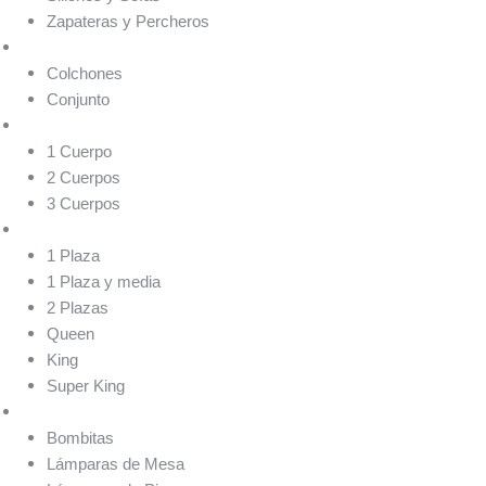
Zapateras y Percheros
Sommiers
Colchones
Conjunto
Sillones y Sofás
1 Cuerpo
2 Cuerpos
3 Cuerpos
Box Baúl
1 Plaza
1 Plaza y media
2 Plazas
Queen
King
Super King
Luminaria
Bombitas
Lámparas de Mesa