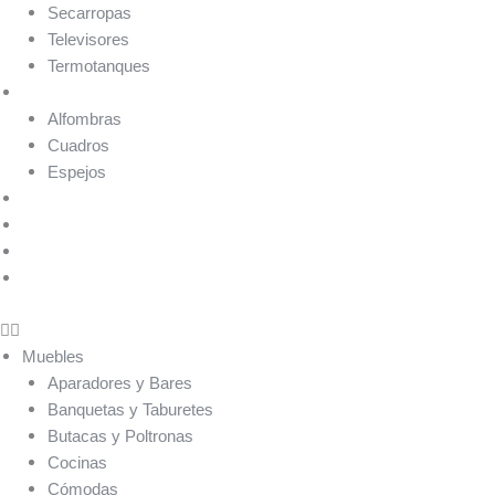
Secarropas
Televisores
Termotanques
Decoración
Alfombras
Cuadros
Espejos
Nuevos Arribos
Ofertas
Línea Exclusiva
Outlet
Muebles
Aparadores y Bares
Banquetas y Taburetes
Butacas y Poltronas
Cocinas
Cómodas