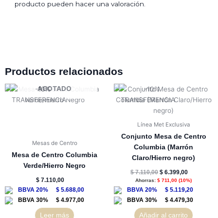
producto pueden hacer una valoración.
Productos relacionados
El
El
AGOTADO
precio
precio
original
actual
era:
es:
$ 7.110,00.
$ 6.399,00.
Línea Met Exclusiva
Conjunto Mesa de Centro
Mesas de Centro
Columbia (Marrón
Mesa de Centro Columbia
Claro/Hierro negro)
Verde/Hierro Negro
$
7.110,00
$
6.399,00
$
7.110,00
Ahorras:
$
711,00
(10%)
$
5.688,00
$
5.119,20
$
4.977,00
$
4.479,30
Leer más
Añadir al carrito