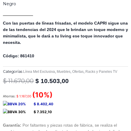
Negro
Con las puertas de líneas frisadas, el modelo CAPRI sigue una
de las tendencias del 2024 que le brindan un toque moderno y
minimalista, que le dará a tu living ese toque innovador que
necesita.
Código: 861410
Categorías
,
,
,
Línea Met Exclusiva
Muebles
Ofertas
Racks y Paneles TV
$
11.670,00
El
El
$
10.503,00
precio
precio
original
actual
(10%)
Ahorras:
$
1.167,00
era:
es:
$
8.402,40
$ 11.670,00.
$ 10.503,00.
$
7.352,10
Garantía:
Por faltantes y piezas rotas de fábrica, se realiza el