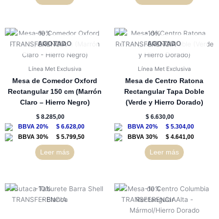
AGOTADO
AGOTADO
Línea Met Exclusiva
Línea Met Exclusiva
Mesa de Comedor Oxford
Mesa de Centro Ratona
Rectangular 150 cm (Marrón
Rectangular Tapa Doble
Claro – Hierro Negro)
(Verde y Hierro Dorado)
$
8.285,00
$
6.630,00
$
6.628,00
$
5.304,00
$
5.799,50
$
4.641,00
Leer más
Leer más
El
El
precio
precio
original
actual
era:
es:
$ 5.660,00.
$ 5.094,00.