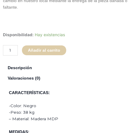
cambio en nuestro local mediante la entrega de la pieza dañada o
faltante.
Rack
Disponibilidad:
Hay existencias
Capri
140
Añadir al carrito
cm
-
Negro
Descripción
cantidad
Valoraciones (0)
CARACTERÍSTICAS:
-Color: Negro
-Peso: 38 kg
– Material: Madera MDP
MEDIDAS: