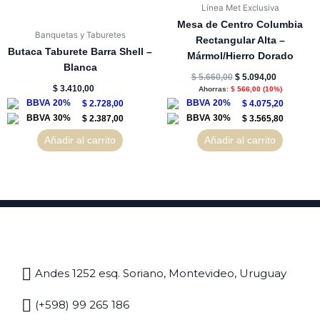
Línea Met Exclusiva
Mesa de Centro Columbia
Banquetas y Taburetes
Rectangular Alta –
Butaca Taburete Barra Shell –
Mármol/Hierro Dorado
Blanca
$
5.660,00
$
5.094,00
$
3.410,00
Ahorras:
$
566,00
(10%)
$
2.728,00
$
4.075,20
$
2.387,00
$
3.565,80
Añadir al carrito
Añadir al carrito
Andes 1252 esq. Soriano, Montevideo, Uruguay
(+598) 99 265 186