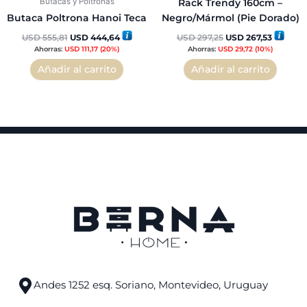
Butacas y Poltronas
Rack Trendy 160cm –
Butaca Poltrona Hanoi Teca
Negro/Mármol (Pie Dorado)
USD
555,81
USD
444,64
USD
297,25
USD
267,53
Ahorras:
USD
111,17
(20%)
Ahorras:
USD
29,72
(10%)
Añadir al carrito
Añadir al carrito
Andes 1252 esq. Soriano, Montevideo, Uruguay