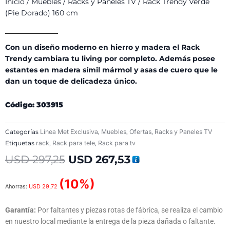
Inicio
/
Muebles
/
Racks y Paneles TV
/ Rack Trendy Verde
(Pie Dorado) 160 cm
Con un diseño moderno en hierro y madera el Rack
Trendy cambiara tu living por completo. Además posee
estantes en madera símil mármol y asas de cuero que le
dan un toque de delicadeza único.
Código: 303915
Categorías
Línea Met Exclusiva
,
Muebles
,
Ofertas
,
Racks y Paneles TV
Etiquetas
rack
,
Rack para tele
,
Rack para tv
El
El
USD
297,25
USD
267,53
precio
precio
original
actual
(10%)
Ahorras:
USD
29,72
era:
es:
USD 297,25.
USD 267,53.
Garantía:
Por faltantes y piezas rotas de fábrica, se realiza el cambio
en nuestro local mediante la entrega de la pieza dañada o faltante.