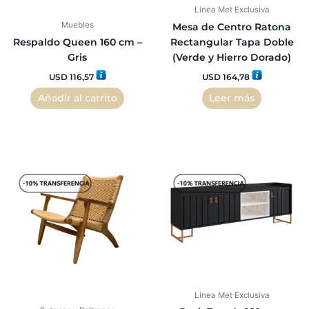
Línea Met Exclusiva
Muebles
Mesa de Centro Ratona
Respaldo Queen 160 cm –
Rectangular Tapa Doble
Gris
(Verde y Hierro Dorado)
USD
116,57
USD
164,78
Añadir al carrito
Leer más
El
El
El
El
precio
precio
precio
precio
original
actual
original
actual
era:
es:
era:
es:
USD 555,81.
USD 444,64.
USD 297,25.
USD 267,
Línea Met Exclusiva