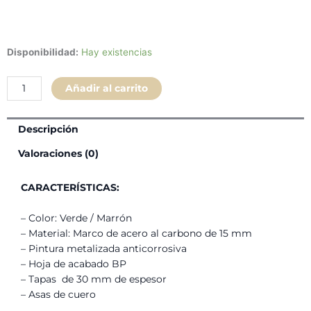
Rack
Disponibilidad:
Hay existencias
Trendy
Verde
Añadir al carrito
(Pie
Dorado)
160
Descripción
cm
Valoraciones (0)
cantidad
CARACTERÍSTICAS:
– Color: Verde / Marrón
– Material: Marco de acero al carbono de 15 mm
– Pintura metalizada anticorrosiva
– Hoja de acabado BP
– Tapas de 30 mm de espesor
– Asas de cuero