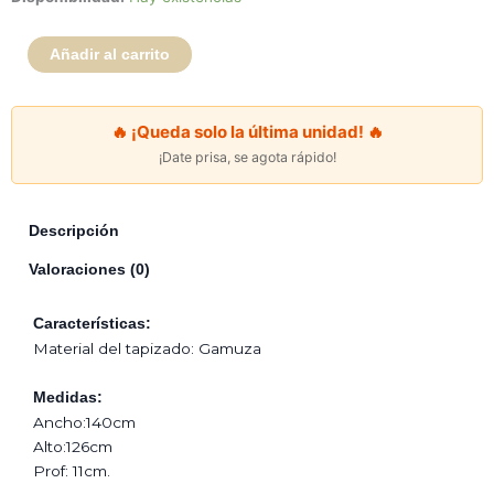
Chic
Gris
Añadir al carrito
Grafite-
2
Plazas
🔥 ¡Queda solo la última unidad! 🔥
cantidad
¡Date prisa, se agota rápido!
Descripción
Valoraciones (0)
Características:
Material del tapizado: Gamuza
Medidas:
Ancho:140cm
Alto:126cm
Prof: 11cm.