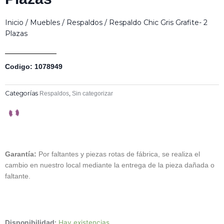
Inicio
/
Muebles
/
Respaldos
/ Respaldo Chic Gris Grafite- 2
Plazas
Codigo: 1078949
Categorías
,
Respaldos
Sin categorizar
Garantía:
Por faltantes y piezas rotas de fábrica, se realiza el
cambio en nuestro local mediante la entrega de la pieza dañada o
faltante.
Respaldo
Disponibilidad:
Hay existencias