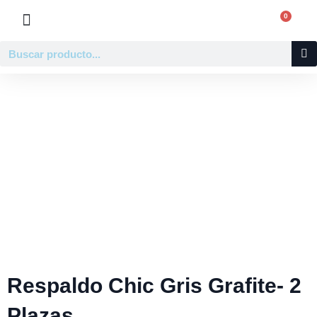
Ir
0
Carr
al
contenido
Buscar
Respaldo Chic Gris Grafite- 2
Plazas