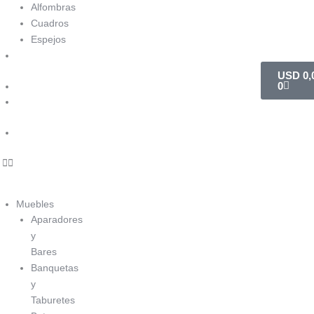
Alfombras
Cuadros
Espejos
Nuevos
Carrito
Arribos
USD
0,
0
Ofertas
Línea
Exclusiva
Outlet
Muebles
Aparadores
y
Bares
Banquetas
y
Taburetes