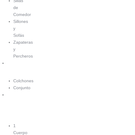
Sillas
de
Comedor
Sillones
y
Sofás
Zapateras
y
Percheros
Sommiers
Colchones
Conjunto
Sillones
y
Sofás
1
Cuerpo