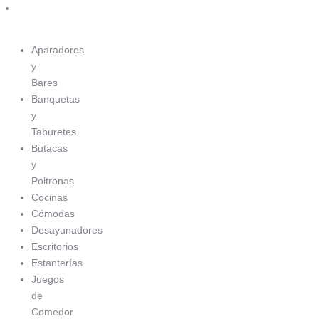
Ir
Muebles
al
contenido
Aparadores
y
Bares
Banquetas
y
Taburetes
Butacas
y
Poltronas
Cocinas
Cómodas
Desayunadores
Escritorios
Estanterías
Juegos
de
Comedor