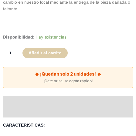
cambio en nuestro local mediante la entrega de la pieza dañada o
faltante.
Respaldo
Disponibilidad:
Hay existencias
Cleo
Super
Añadir al carrito
King
-
Beige
🔥 ¡Quedan solo 2 unidades! 🔥
cantidad
¡Date prisa, se agota rápido!
Descripción
Valoraciones (0)
CARACTERÍSTICAS: