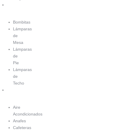
Luminaria
Bombitas
Lámparas
de
Mesa
Lámparas
de
Pie
Lámparas
de
Techo
Electrodomésticos
Aire
Acondicionados
Anafes
Cafeteras