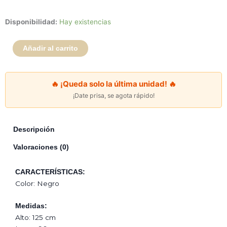
Respaldo
Disponibilidad:
Hay existencias
Imperial
1
Añadir al carrito
Plaza
-
Negro
🔥 ¡Queda solo la última unidad! 🔥
cantidad
¡Date prisa, se agota rápido!
Descripción
Valoraciones (0)
CARACTERÍSTICAS:
Color: Negro
Medidas:
Alto: 125 cm