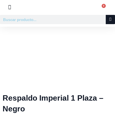
Ir
0
Carr
al
contenido
Buscar
Respaldo Imperial 1 Plaza –
Negro