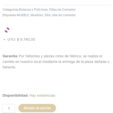
Categorías
Butacas y Poltronas
,
Sillas de Comedor
Etiquetas
MUEBLE
,
Muebles
,
Silla
,
silla de comedor
UYU
:
$ 9.740,00
Garantía:
Por faltantes y piezas rotas de fábrica, se realiza el
cambio en nuestro local mediante la entrega de la pieza dañada o
faltante.
Silla
Disponibilidad:
Hay existencias
Comedor
Bauhaus
Añadir al carrito
Madera