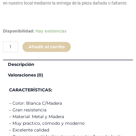
en nuestro local mediante la entrega de la pieza dañada o faltante.
Silla
Disponibilidad:
Hay existencias
Tolix
Asiento
Añadir al carrito
de
Madera
Metal
Descripción
Blanco
Valoraciones (0)
cantidad
CARACTERÍSTICAS:
– Color: Blanca C/Madera
– Gran resistencia
– Material: Metal y Madera
– Muy practico, cómodo y moderno
– Excelente calidad