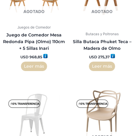
AGOTADO
AGOTADO
Juegos de Comedor
Butacas y Poltronas
Juego de Comedor Mesa
Redonda Pipa (Olmo) 110cm
Silla Butaca Phuket Teca –
+ 5 Sillas Inari
Madera de Olmo
USD
968,85
USD
275,37
Leer más
Leer más