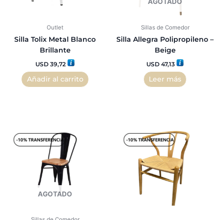
AGOTADO
Outlet
Sillas de Comedor
Silla Tolix Metal Blanco
Silla Allegra Polipropileno –
Brillante
Beige
USD
39,72
USD
47,13
Añadir al carrito
Leer más
AGOTADO
Sillas de Comedor