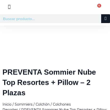
Ir
0
Carr
al
contenido
Buscar
Pre-venta
PREVENTA Sommier Nube
Top Resortes + Pillow – 2
Plazas
Inicio
/
Sommiers
/
Colchón
/
Colchones
Resortes
/ PREVENTA Sommier Nube Top Resortes + Pillow