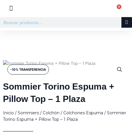
Ir
0
Carr
al
contenido
Buscar
Sommier Torino Espuma +
Pillow Top – 1 Plaza
Inicio
/
Sommiers
/
Colchón
/
Colchones Espuma
/ Sommier
Torino Espuma + Pillow Top – 1 Plaza