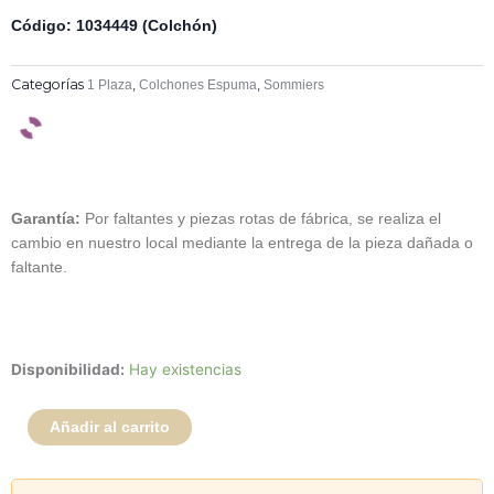
Código: 1034449 (Colchón)
Categorías
,
,
1 Plaza
Colchones Espuma
Sommiers
Garantía:
Por faltantes y piezas rotas de fábrica, se realiza el
cambio en nuestro local mediante la entrega de la pieza dañada o
faltante.
Sommier
Disponibilidad:
Hay existencias
Torino
Espuma
Añadir al carrito
+
Pillow
Top