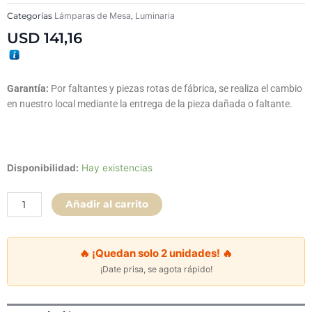
Categorías
Lámparas de Mesa
,
Luminaria
USD
141,16
Garantía:
Por faltantes y piezas rotas de fábrica, se realiza el cambio
en nuestro local mediante la entrega de la pieza dañada o faltante.
Lámpara
Disponibilidad:
Hay existencias
de
Mesa
Añadir al carrito
Economy
Natural
cantidad
🔥 ¡Quedan solo 2 unidades! 🔥
¡Date prisa, se agota rápido!