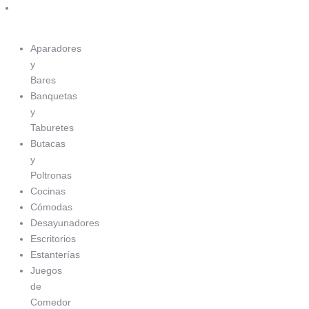
Ir
Muebles
al
contenido
Aparadores
y
Bares
Banquetas
y
Taburetes
Butacas
y
Poltronas
Cocinas
Cómodas
Desayunadores
Escritorios
Estanterías
Juegos
de
Comedor