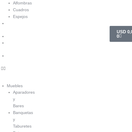
Alfombras
Cuadros
Espejos
Nuevos
Carrito
Arribos
USD
0,
0
Ofertas
Línea
Exclusiva
Outlet
Muebles
Aparadores
y
Bares
Banquetas
y
Taburetes