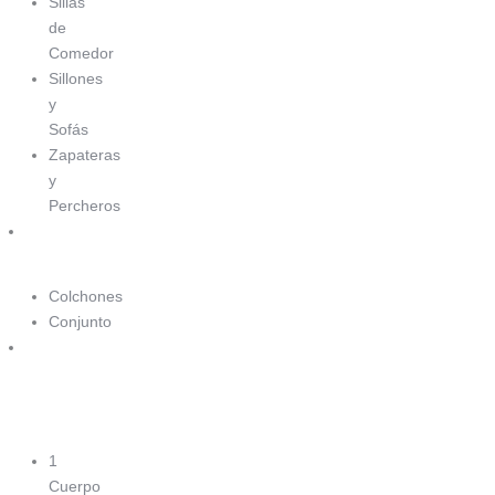
Sillas
de
Comedor
Sillones
y
Sofás
Zapateras
y
Percheros
Sommiers
Colchones
Conjunto
Sillones
y
Sofás
1
Cuerpo