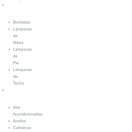
Luminaria
Bombitas
Lámparas
de
Mesa
Lámparas
de
Pie
Lámparas
de
Techo
Electrodomésticos
Aire
Acondicionados
Anafes
Cafeteras